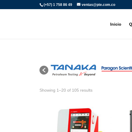
(+57) 1 758 86 49
ventas@pte.com.co
Inicio
Q
Showing 1–20 of 105 results