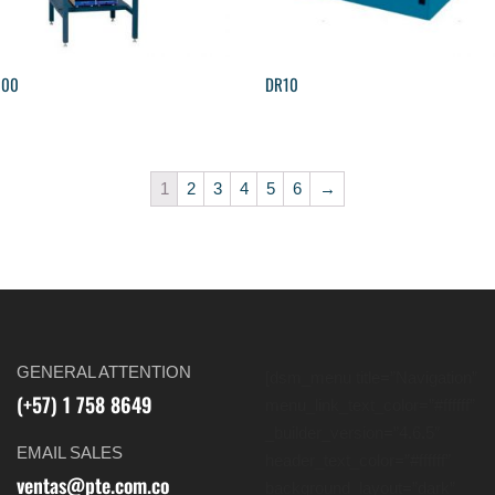
100
DR10
1
2
3
4
5
6
→
GENERAL ATTENTION
[dsm_menu title=”Navigation”
(+57) 1 758 8649
menu_link_text_color=”#ffffff”
_builder_version=”4.6.5″
EMAIL SALES
header_text_color=”#ffffff”
ventas@pte.com.co
background_layout=”dark”