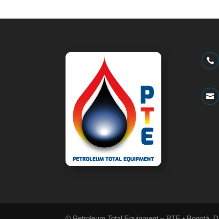


© Petroleum Total Equipment – PTE • Bogotá, D