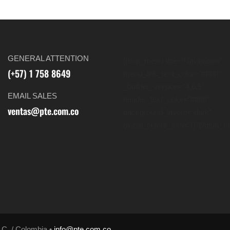
GENERAL ATTENTION
[dsm_menu title=”Navigation”
(+57) 1 758 8649
menu_link_text_color=”#ffffff”
_builder_version=”4.6.5″
EMAIL SALES
header_text_color=”#ffffff”
ventas@pte.com.co
background_layout=”dark”
global_colors_info=”{}”][/dsm_
.C. / Colombia •
info@pte.com.co