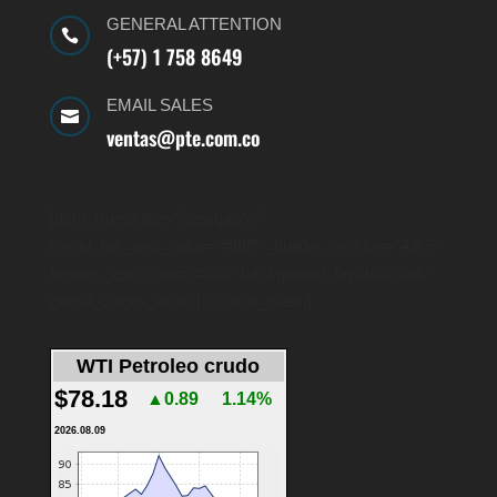
GENERAL ATTENTION

(+57) 1 758 8649
EMAIL SALES

ventas@pte.com.co
[dsm_menu title=”Navigation”
menu_link_text_color=”#ffffff” _builder_version=”4.6.5″
header_text_color=”#ffffff” background_layout=”dark”
global_colors_info=”{}”][/dsm_menu]
WTI Petroleo crudo
$78.18
▲0.89
1.14%
2026.08.09