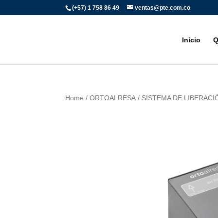
(+57) 1 758 86 49
ventas@pte.com.co
Inicio
Q
Home
/
ORTOALRESA
/ SISTEMA DE LIBERACI