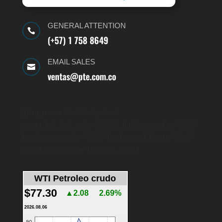
GENERAL ATTENTION

(+57) 1 758 8649
EMAIL SALES

ventas@pte.com.co
[dsm_menu title=”Navigation”
menu_link_text_color=”#ffffff” _builder_version=”4.6.5″
header_text_color=”#ffffff” background_layout=”dark”
global_colors_info=”{}”][/dsm_menu]
WTI Petroleo crudo
$77.30
▲2.08
2.69%
2026.08.06