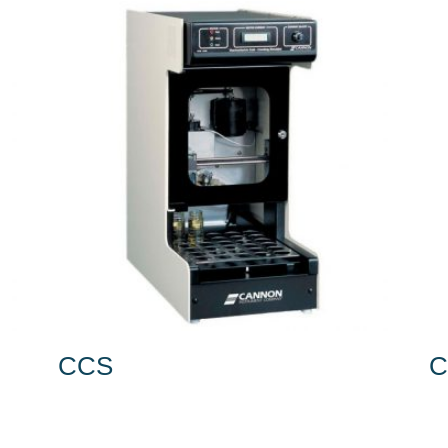
CCS
C