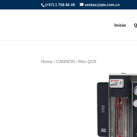
(+57) 1 758 86 49
ventas@pte.com.co
Inicio
Q
Home
/
CANNON
/ Mini QVX