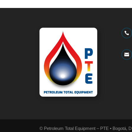


© Petroleum Total Equipment – PTE • Bogotá, D