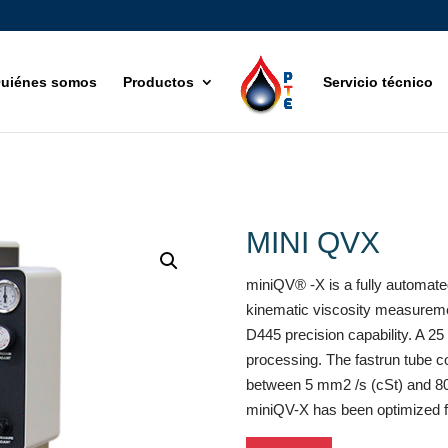
uiénes somos
Productos
Servicio técnico
MINI QVX
miniQV® -X is a fully automate
kinematic viscosity measureme
D445 precision capability. A 2
processing. The fastrun tube co
between 5 mm2 /s (cSt) and 80
miniQV-X has been optimized for