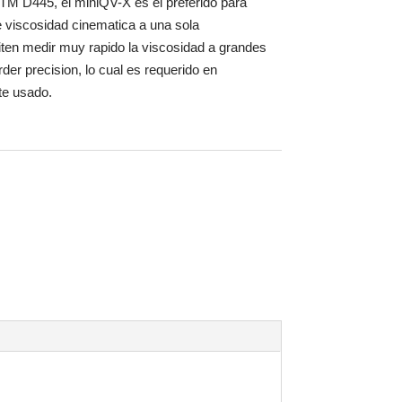
TM D445, el miniQV-X es el preferido para
 viscosidad cinematica a una sola
ten medir muy rapido la viscosidad a grandes
er precision, lo cual es requerido en
ite usado.