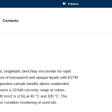
0 Items
Contacto
d, singlebath, benchtop viscometer for rapid
nt of transparent and opaque liquids with ASTM
5 position sample handler allows unattended
vers a 10-fold viscosity range at values
0 mm2 /s (cSt) at 40 °C and 100 °C. The
 condition monitoring of used oils.