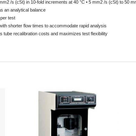
mm2 /s (cSt) in 10-fold increments at 40 °C • 5 mm2 /s (cSt) to 50 mm
as an analytical balance
 per test
ith shorter flow times to accommodate rapid analysis
s tube recalibration costs and maximizes test flexibility