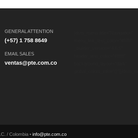
GENERAL ATTENTION
[dsm_menu title=”Navigation”
(+57) 1 758 8649
menu_link_text_color=”#ffffff”
_builder_version=”4.6.5″
EMAIL SALES
header_text_color=”#ffffff”
ventas@pte.com.co
background_layout=”dark”
global_colors_info=”{}”][/dsm_
.C. / Colombia •
info@pte.com.co