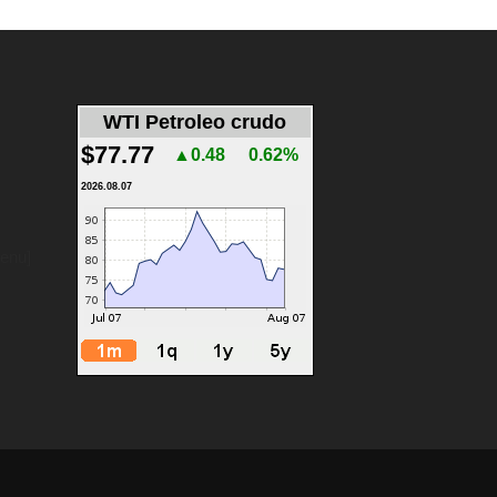
WTI Petroleo crudo
$77.77
▲0.48
0.62%
2026.08.07
menu]