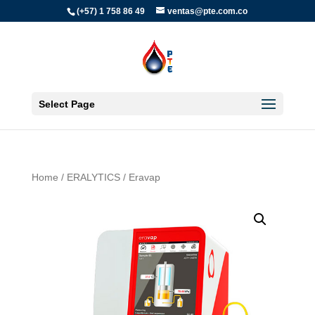
(+57) 1 758 86 49
ventas@pte.com.co
Select Page
Home
/
ERALYTICS
/ Eravap