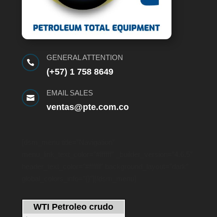
GENERAL ATTENTION

(+57) 1 758 8649
EMAIL SALES

ventas@pte.com.co
[dsm_menu title=”Navigation”
menu_link_text_color=”#ffffff” _builder_version=”4.6.5″
header_text_color=”#ffffff” background_layout=”dark”
global_colors_info=”{}”][/dsm_menu]
WTI Petroleo crudo